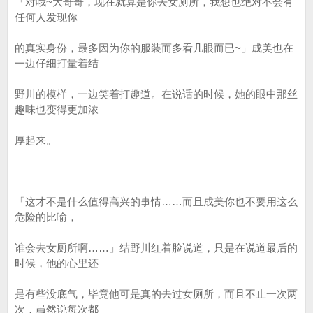
「对哦~大哥哥，现在就算是你去女厕所，我想也绝对不会有
任何人发现你
的真实身份，最多因为你的服装而多看几眼而已~」成美也在
一边仔细打量着结
野川的模样，一边笑着打趣道。在说话的时候，她的眼中那丝
趣味也变得更加浓
厚起来。
「这才不是什么值得高兴的事情……而且成美你也不要用这么
危险的比喻，
谁会去女厕所啊……」结野川红着脸说道，只是在说道最后的
时候，他的心里还
是有些没底气，毕竟他可是真的去过女厕所，而且不止一次两
次，虽然说每次都