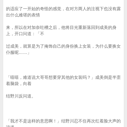
的适应了一开始的奇怪的感觉，在对方两人的注视下也没有露
出什么难堪的表情
来，所以在对加奈吐槽之后，他将目光重新落回到成美的身
上，开口问道：「不
过成美，就算是为了掩饰自己的身份换上女装，为什么要换女
仆服呢……」
「嘻嘻，难道说大哥哥想要穿其他的女装吗？」成美倒是半歪
着脑袋，向着
结野川反问道。
「我才不是这样的意思啊！」结野川忍不住再次红着脸大声的