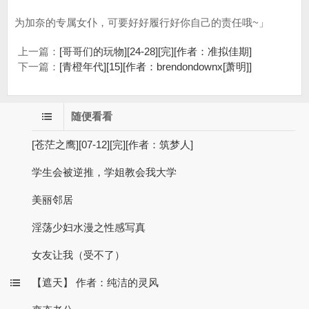
为加奈的专属女仆，可要好好履行好你自己的责任哦~」
上一篇：
[哥哥们的玩物][24-28][完][作者：准拟佳期]
下一篇：
[青橙年代][15][作者：brendondownx[萧明]]
随便看看
[苍茫之鹰][07-12][完][作者：筑梦人]
学生会被逆推，学姐教会我大学
美丽邻居
淫荡少妇水漫之性感写真
女友让我（受不了）
【遮天】 作者：纯洁的灵风