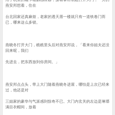
燕安邦想着，住在
台北回家还真麻烦，老家的透天厝一楼就只有一道铁卷门而
已，哪来这么多锁。
燕晓冬打开大门，瞧瞧里头后对燕安邦说，「看来你姐夫还没
回来呢，我们
先进去，把东西放到你房间。」
燕安邦点点头，带上大门随着燕晓冬进屋，哪怕是上次已经来
过，他还是对
三姐家的豪华与气派感到惊奇不已。大门内玄关的左边是琳瑯
满目衣帽间，放着