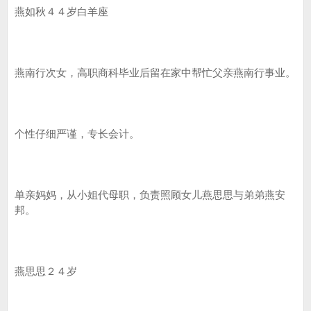
燕如秋４４岁白羊座
燕南行次女，高职商科毕业后留在家中帮忙父亲燕南行事业。
个性仔细严谨，专长会计。
单亲妈妈，从小姐代母职，负责照顾女儿燕思思与弟弟燕安
邦。
燕思思２４岁