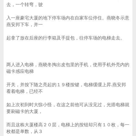
去，一个转弯，驶
入一座豪宅大厦的地下停车场内在自家车位停住。燕晓冬示意
燕安邦下车，并一
起拿了放在后座的行李箱及手提包，往停车场的电梯走去。
两人进入电梯，燕晓冬掏出皮包里的手机，使用手机外壳内的
磁卡感应电梯
开关，并按下随之亮起的１９楼按键，电梯缓缓上昇.燕安邦
看着电梯，已经不
如上次初到时大惊小怪，在这之前他可从没见过，光搭电梯就
要刷磁卡的大厦，
而且这栋大厦楼高２０层，电梯上的按钮却只有１０枚，每一
枚都是单数，从３