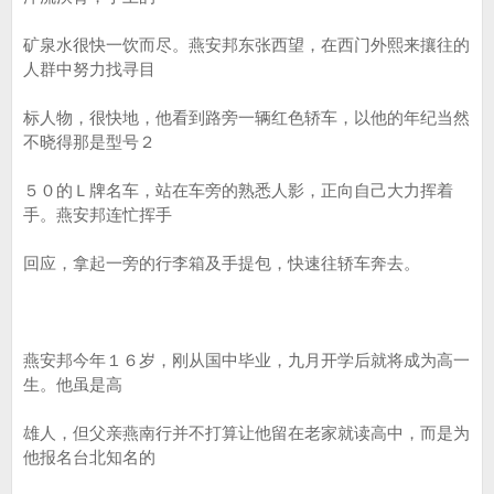
矿泉水很快一饮而尽。燕安邦东张西望，在西门外熙来攘往的
人群中努力找寻目
标人物，很快地，他看到路旁一辆红色轿车，以他的年纪当然
不晓得那是型号２
５０的Ｌ牌名车，站在车旁的熟悉人影，正向自己大力挥着
手。燕安邦连忙挥手
回应，拿起一旁的行李箱及手提包，快速往轿车奔去。
燕安邦今年１６岁，刚从国中毕业，九月开学后就将成为高一
生。他虽是高
雄人，但父亲燕南行并不打算让他留在老家就读高中，而是为
他报名台北知名的