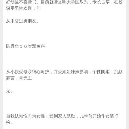
好动且不喜读书。目前就读文明大学国乐系，专长古筝，在校
深受男性欢迎，但
从未交过男朋友。
陈舜华１６岁双鱼座
从小接受母亲细心呵护，并受姐姐妹妹影响，个性阴柔，沉默
寡言，常无主
见。
自我认知性向为女性，受到家人鼓励，几年前开始作女装打
扮。