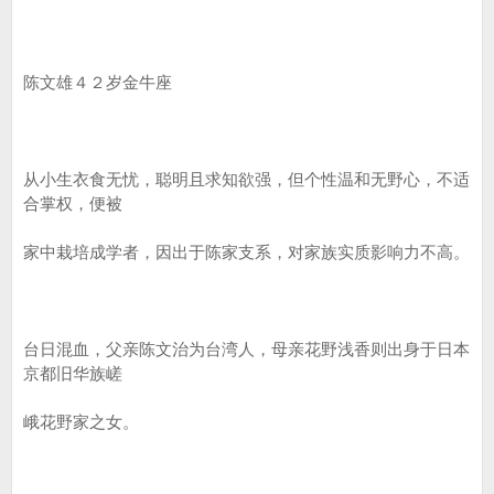
陈文雄４２岁金牛座
从小生衣食无忧，聪明且求知欲强，但个性温和无野心，不适
合掌权，便被
家中栽培成学者，因出于陈家支系，对家族实质影响力不高。
台日混血，父亲陈文治为台湾人，母亲花野浅香则出身于日本
京都旧华族嵯
峨花野家之女。