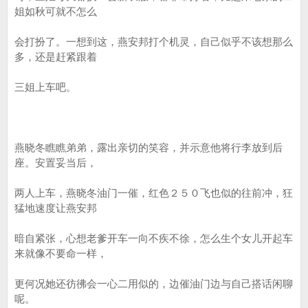
姐如秋可就不怎么
会打扮了。一想到这，燕安邦打个机灵，自己似乎不该想那么
多，还是赶紧跟着
三姐上车吧。
燕晓冬瞧瞧弟弟，露出亲切的笑容，并示意他将行李放到后
座。安置妥当后，
两人上车，燕晓冬油门一催，红色２５０飞也似的往前冲，狂
猛地速度让燕安邦
暗自紧张，心想老爹开车一向不疾不徐，怎么生个女儿开起车
来就像不要命一样，
更何况她还彷彿会一心二用似的，边催油门边与自己搭话闲聊
呢。