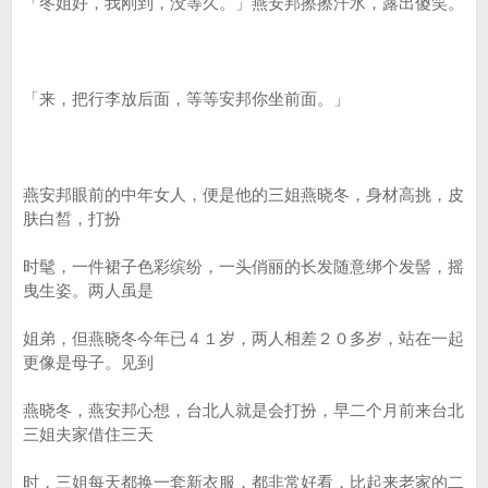
「冬姐好，我刚到，没等久。」燕安邦擦擦汗水，露出傻笑。
「来，把行李放后面，等等安邦你坐前面。」
燕安邦眼前的中年女人，便是他的三姐燕晓冬，身材高挑，皮
肤白皙，打扮
时髦，一件裙子色彩缤纷，一头俏丽的长发随意绑个发髻，摇
曳生姿。两人虽是
姐弟，但燕晓冬今年已４１岁，两人相差２０多岁，站在一起
更像是母子。见到
燕晓冬，燕安邦心想，台北人就是会打扮，早二个月前来台北
三姐夫家借住三天
时，三姐每天都换一套新衣服，都非常好看，比起来老家的二