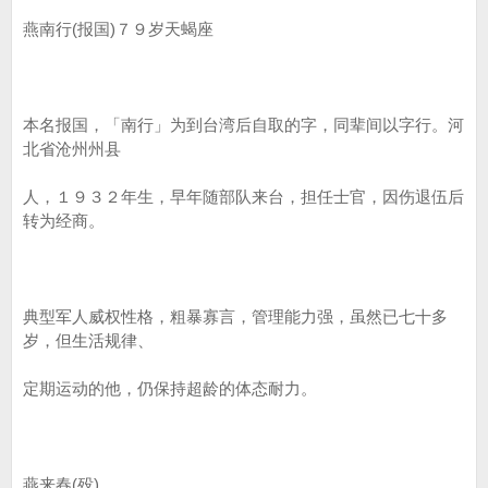
燕南行(报国)７９岁天蝎座
本名报国，「南行」为到台湾后自取的字，同辈间以字行。河
北省沧州州县
人，１９３２年生，早年随部队来台，担任士官，因伤退伍后
转为经商。
典型军人威权性格，粗暴寡言，管理能力强，虽然已七十多
岁，但生活规律、
定期运动的他，仍保持超龄的体态耐力。
燕来春(殁)