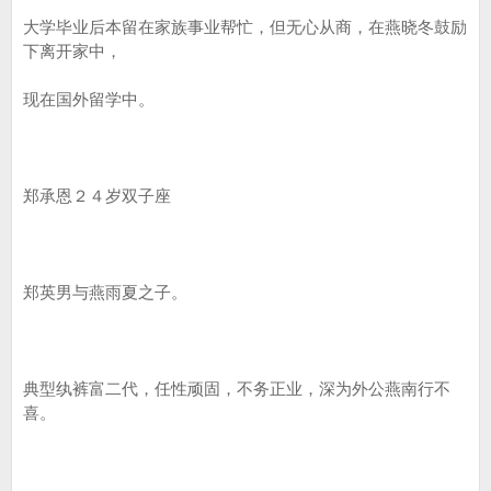
大学毕业后本留在家族事业帮忙，但无心从商，在燕晓冬鼓励
下离开家中，
现在国外留学中。
郑承恩２４岁双子座
郑英男与燕雨夏之子。
典型纨裤富二代，任性顽固，不务正业，深为外公燕南行不
喜。