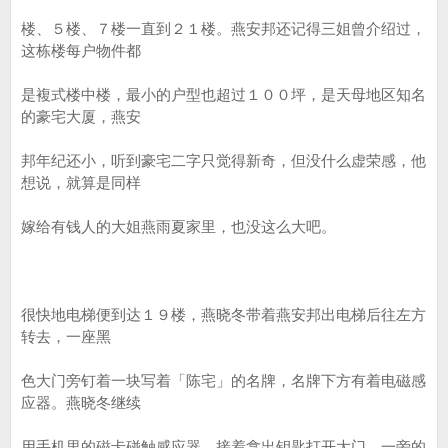
楼、５楼、７楼一直到２１楼。燕安邦还记得三姐曾介绍过，
这栋楼每户物件都
是複式楼中楼，最小的户型也超过１００坪，是天母地区知名
的豪宅大厦，燕安
邦年纪还小，听到豪宅二字只觉得新奇，但没什么虚荣感，他
想说，就算是同样
嫁给有钱人的大姐燕雨夏家里，也没这么大吧。
很快地电梯便到达１９楼，燕晓冬带着燕安邦出电梯后往左方
转去，一座黑
色大门旁钉着一块写着「陈宅」的名牌，名牌下方有着电磁感
应器。燕晓冬继续
用手机里的磁卡碰触感应器，接着拿出钥匙打开大门，一旁的