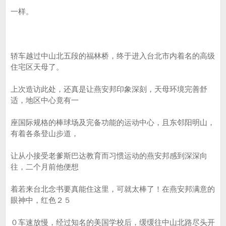
一样。
轿车越过中山北五段的福林桥，终于进入台北市内着名的高级
住宅区天母了。
上次造访此处，还真是让燕安邦印象深刻，天母环境完善舒
适，地区中心竟有一
座国际规格的棒球场及完备功能的运动中心，且东邻阳明山，
有着各条登山步道，
让从小接受老爹斯巴达教育而习惯运动的燕安邦感到深深向
往，二个月前他便想
着若来台北念书要真能住这里，可就太棒了！在燕安邦满意的
眼神中，红色２５
０车速放慢，经过知名的美国学校后，缓缓往中山北路尽头开