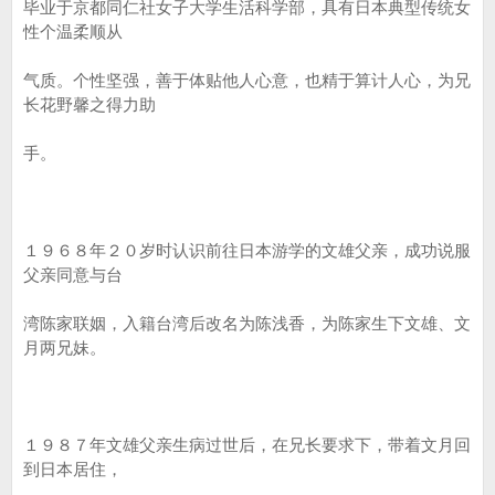
毕业于京都同仁社女子大学生活科学部，具有日本典型传统女
性个温柔顺从
气质。个性坚强，善于体贴他人心意，也精于算计人心，为兄
长花野馨之得力助
手。
１９６８年２０岁时认识前往日本游学的文雄父亲，成功说服
父亲同意与台
湾陈家联姻，入籍台湾后改名为陈浅香，为陈家生下文雄、文
月两兄妹。
１９８７年文雄父亲生病过世后，在兄长要求下，带着文月回
到日本居住，