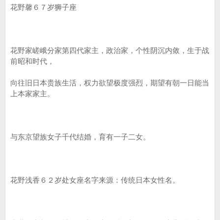
花野馨６７岁狮子座
花野家嵯峨分家第四代家主，政治家，个性阴沉内敛，生于战
前昭和时代，
向往旧日本贵族生活，权力欲望极度强烈，期望有朝一日能当
上本家家主。
与东京望族女子千代结婚，育有一子二女。
花野浅香６２岁处女座名字来源：传统日本女性名。