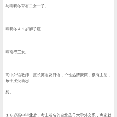
与燕晓冬育有二女一子。
燕晓冬４１岁狮子座
燕南行三女。
高中外语教师，擅长英语及日语，个性热情豪爽，极有主见，
乐于接受新思
想。
１８岁高中毕业后，考上着名的台北圣母大学外文系，离家就