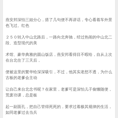
燕安邦深怕三姐分心，搭了几句便不再讲话，专心看着车外景
色飞过。红色
２５０转入中山北路后，一路向北奔驰，经过热闹的中山北二
段、造型现代的美
术馆、豪华典雅的圆山饭店，燕安邦看得目不暇给，自从上次
在台北住了三天后，
便被这里的繁华给深深吸引，不过，他其实老想不透，为什么
古板的老爹会主动
让自己来台北念书呢？在家里，老爹可是深怕儿子偷懒随便，
荒废功课，总是板
起一副面孔，把自己管得死死的，要求过着极其规律的生活，
如同老爹过去当兵