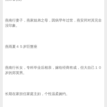
燕南行妻子，燕家姐弟之母，因病早年过世，燕安邦对其完全
没印象。
燕雨夏４５岁巨蟹座
燕南行长女，专科毕业后相亲，嫁给经商有成，但大自己１０
岁的郑英男。
长期在家担任家庭主妇，个性温柔婉约。