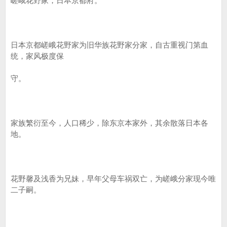
嵯峨花野家，日本京都府。
日本京都嵯峨花野家为旧华族花野家分家，自古重视门第血
统，家风极度保
守。
家族繁衍至今，人口稀少，除东京本家外，其余散落日本各
地。
花野馨及浅香为兄妹，早年父母车祸双亡，为嵯峨分家现今唯
二子嗣。