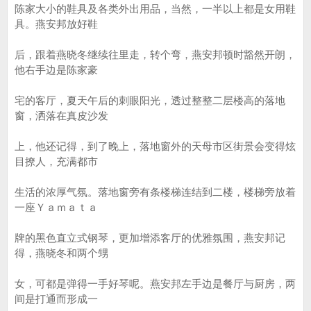
陈家大小的鞋具及各类外出用品，当然，一半以上都是女用鞋
具。燕安邦放好鞋
后，跟着燕晓冬继续往里走，转个弯，燕安邦顿时豁然开朗，
他右手边是陈家豪
宅的客厅，夏天午后的刺眼阳光，透过整整二层楼高的落地
窗，洒落在真皮沙发
上，他还记得，到了晚上，落地窗外的天母市区街景会变得炫
目撩人，充满都市
生活的浓厚气氛。落地窗旁有条楼梯连结到二楼，楼梯旁放着
一座Ｙａｍａｔａ
牌的黑色直立式钢琴，更加增添客厅的优雅氛围，燕安邦记
得，燕晓冬和两个甥
女，可都是弹得一手好琴呢。燕安邦左手边是餐厅与厨房，两
间是打通而形成一