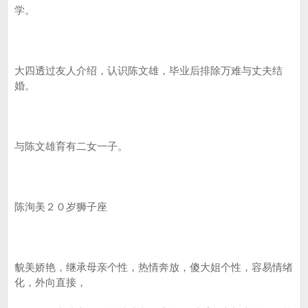
学。
大四透过友人介绍，认识陈文雄，毕业后排除万难与丈夫结
婚。
与陈文雄育有二女一子。
陈洵美２０岁狮子座
貌美娇艳，继承母亲个性，热情奔放，傻大姐个性，容易情绪
化，外向直接，