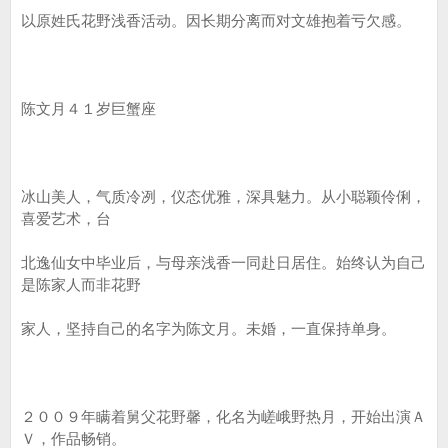
以原姓氏花野浅香活动。因长期分离而对文雄抱着亏欠感。
陈文月４１岁巨蟹座
冰山美人，气质冷冽，仪态优雅，深具魅力。从小聪颖伶俐，
喜爱艺术，台
北逸仙女中毕业后，与母亲浅香一同赴日居住。始终认为自己
是陈家人而非花野
家人，坚持自己的名字为陈文月。未婚，一直保持单身。
２００９年瞒着舅父花野馨，化名为嵯峨野热月，开始出演Ａ
Ｖ，作品畅销。