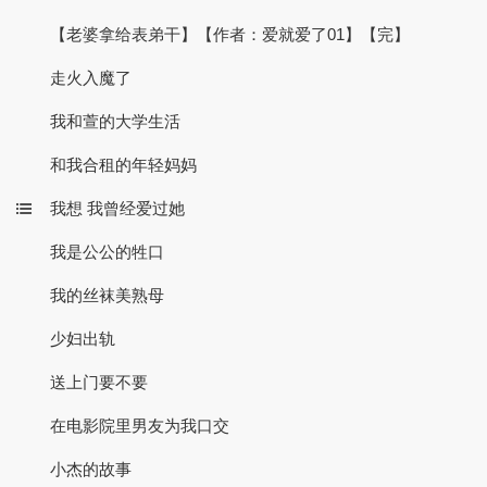
【老婆拿给表弟干】【作者：爱就爱了01】【完】
走火入魔了
我和萱的大学生活
和我合租的年轻妈妈
我想 我曾经爱过她
我是公公的牲口
我的丝袜美熟母
少妇出轨
送上门要不要
在电影院里男友为我口交
小杰的故事