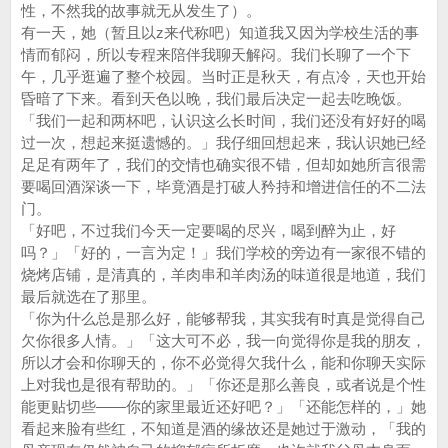
性，不然我的故事就无从发生了）。
有一天，她（暂且以z来代称吧）知道我又因为学校生活的事
情而郁闷，所以专程来陪伴我聊天解闷。我们长聊了一个下
午，几乎逛遍了整个校园。当时正是秋天，有点冷，天也开始
昏暗了下来。看到天色以晚，我们最后决定一起去吃晚饭。
「我们一起和两杯吧，认识这么长时间，我们还没有好好的喝
过一次，想起来挺遗憾的。」我仔细回想起来，我认识她已经
足足有两年了，我们的交情也确实很不错，但却如她所言很需
要喝回酒深谈一下，毕竟酒是打破人矜持和增进信任的不二法
门。
「好吧，不过我们今天一定要喝的尽兴，喝到醉为止，好
吗？」「好的，一言为定！」我们学校的旁边有一家很不错的
烧烤店铺，是清真的，羊肉串和羊肉汤的味道很是地道，我们
最后就选在了那里。
「你为什么总是那么好，能够帮我，其实我有时真是觉得自己
欠你很多人情。」「这大可不必，我一向觉得你是我的朋友，
所以才会和你聊天的，你不必觉得欠我什么，能和你聊天实际
上对我也是很有帮助的。」「你还是那么善良，或者说是个性
能更贴切些——你的家里最近还好吧？」「还能怎样的，」她
看起来脸有些红，不知道是酒的缘故还是她过于激动，「我的