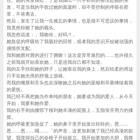
住。她的头发很乱，于是我抽出一只手轻轻的整理起她的头
发，可是当我的手抚过她的面庞时，却不受控制的停留在那
里，不肯离去。
然后，发生了让我一生难忘的事情，也是很不可思议的事情，
我竟然轻吻了她的额头。
我忽然说道：」我吻你，好吗？」
她急促的呼吸给了我最好的回答，或者我的意识开始被动荡的
感情所支配。
我和她唇对唇的进行了拥吻！这次是异常激烈的……也许很久
之前我就开始喜欢她，只是连我自己都不知道。
我的左手扶助她的脖子，让她靠在我的身上，然后轻柔的用这
只手在她光滑的脖颈上游移。
而我的嘴唇和舌头也在深吻她之后向她的面颊和耳垂继续着我
的爱抚。
我已经不再把她当作单纯的朋友，她要成为我的爱人，从今天
开始，我要和她作爱。
我的右手则由腰部下移到她丰满的屁股上，五指张开用力的揉
搓。
她的呼吸更加急促了，她的鼻子里开始发出轻轻的」恩……
恩……恩……哦……「的声音，这更加刺激了我已经高涨的欲
望。我觉得自己的命根子开始挺立。我开始更加的大胆，我将