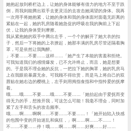
她抱起放到桥栏边上，让她的身体能够有借力的地方不至于跌
倒，而我则能腾出双手去更灵活的去攻击她渴望的身体。我再
一次用手将她抱紧，让她的身体和我的身体面对面毫无距离的
紧贴在一起，她的乳房随着她急促的呼吸在我的胸前上下起
伏，让我的身体受到摩擦。
我从紧抱她的双手中腾出左手，一个个的解开了她大衣的扣
子，然后一下将她的上衣撩起，她那丰满的乳房尽管还隔着胸
罩，可是依然让我陶醉。
」不要……不要……这样……「她产生了本能的害羞和拒绝。
可我知道我们的感情爆发，已不允许终止，而且，她是想要
的。于是我不理会她的反抗，一把拉下她的胸罩，她的乳房马
上在我眼前暴露无余。可我顾不得欣赏，而是马上将自己的双
唇贴在她右边的樱桃上，左手则用拇指食指和中指怜爱的抚摩
着。
哦……哦……不要……哦……不要……「她抬起由于爱抚而变
得无力的手，想推开我，可这怎么可能！我毫不理会，同时加
紧了左手和舌头的攻击频率。
哦……啊……啊啊……不要……不要……！「她开始陷入快感
的包围中变的开始迷乱和疯狂，」啊……啊……不……！
不……不要……停！哦……啊……啊……好爽……好……