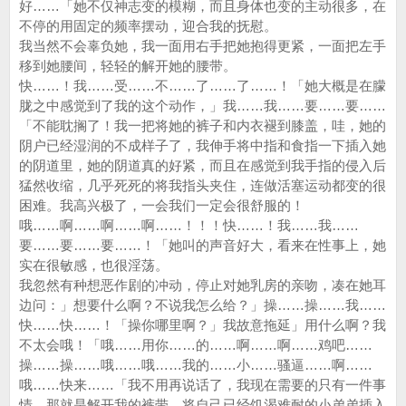
好……「她不仅神志变的模糊，而且身体也变的主动很多，在
不停的用固定的频率摆动，迎合我的抚慰。
我当然不会辜负她，我一面用右手把她抱得更紧，一面把左手
移到她腰间，轻轻的解开她的腰带。
快……！我……受……不……了……了……！「她大概是在朦
胧之中感觉到了我的这个动作，」我……我……要……要……
「不能耽搁了！我一把将她的裤子和内衣褪到膝盖，哇，她的
阴户已经湿润的不成样子了，我伸手将中指和食指一下插入她
的阴道里，她的阴道真的好紧，而且在感觉到我手指的侵入后
猛然收缩，几乎死死的将我指头夹住，连做活塞运动都变的很
困难。我高兴极了，一会我们一定会很舒服的！
哦……啊……啊……啊……！！！快……！我……我……
要……要……要……！「她叫的声音好大，看来在性事上，她
实在很敏感，也很淫荡。
我忽然有种想恶作剧的冲动，停止对她乳房的亲吻，凑在她耳
边问：」想要什么啊？不说我怎么给？」操……操……我……
快……快……！「操你哪里啊？」我故意拖延」用什么啊？我
不太会哦！「哦……用你……的……啊……啊……鸡吧……
操……操……哦……哦……我的……小……骚逼……啊……
哦……快来……「我不用再说话了，我现在需要的只有一件事
情，那就是解开我的裤带，将自己已经饥渴难耐的小弟弟插入