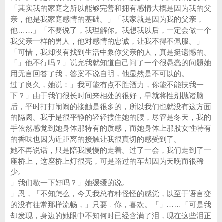
「其实我的家庭之所以能够完善和拥有感情大概是因为我的父
亲，他是我家庭感情的基础。」「我家就是因为我的父亲，
他……」「不要说了，我理解你。我想我以后，一定会做一个
我父亲一样的男人，他对感情的忠诚，让我不得不佩服。」
「可惜，我却没有找到生活中象你父亲的人，真是挺遗憾的。
「」他不行吗？」说完我就知道自己问了一个很愚蠢的问题她
用无言回答了我，答案不说自明，他显然是不可以的。
过了良久，她说：」我可能有点不胜酒力，你能不能扶我一
下？」由于我们很长时间来相处的很好，早就将性别抛诸脑
后，平时打打闹闹的接触是很多的，所以我们也就没有这方面
的隔阂。我于是很平静的轻轻搂住她的腰，尽管是冬天，我的
手依然感觉到她身体那特有的质感，而她身体上那股女性特有
的香味也因为近距离的接触让我很真切的感受到了。
她不再说话，只是陪我慢慢的走着。过了一会，我们走到了一
座桥上，这座桥上灯很亮，可是路过的车却因为天晚而很稀
少。
」我们歇一下好吗？」她缓缓的说。
」恩，「不知怎么，今天我总有种怪怪的感觉，以至于语言变
的没有往常那样流畅，」只要，你，喜欢。「」……「可是我
却发现，身边的她眼中不知何时已经含满了泪，现在这些泪正