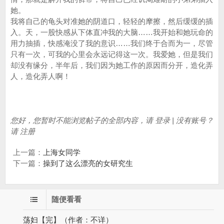
她。
我将自己的龟头对准她的阴道口，轻轻的摩擦，然后缓缓的插
入。天，一股快感从下体直冲我的大脑……我开始和她玩命的
用力抽插，快感淹没了我的意识……我们终于合而为一，尽管
只有一次，可我的心里会永远记得这一次。我爱她，但是我们
却没有缘分，半年后，我们因为她工作的原因而分开，造化弄
人，造化弄人啊！
您好，您暂时不能浏览帖子的全部内容，请 登录 | 没有账号？
请 注册
上一篇：
上海女同学
下一篇：
操到了这么漂亮的女研究生
随便看看
荡妇【完】（作者：不详）