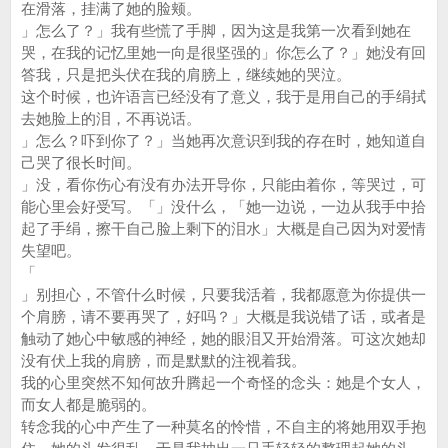
在滑落，挂满了她的脸颊。
」怎么了？」我有些慌了手脚，因为这是我第一次看到她在
哭，在我的记忆里她一向是很坚强的」你怎么了？」她没有回
答我，只是把头伏在我的肩膀上，继续她的哭泣。
这个时候，也许语言已经没有了意义，我于是用自己的手绢拭
去她脸上的泪，不再说话。
」怎么？吓到你了？」当她再次意识到我的存在时，她知道自
己哭了很长时间。
」没，看你伤心有没有办法开导你，只能由着你，等哭过，可
能心里会好受写。「」没什么，「她一边说，一边从我手中拾
起了手绢，擦干自己脸上剩下的泪水」大概是自己因为对爱情
失望吧。
「
」别担心，不管什么时候，只要我活着，我都愿意为你提供一
个肩膀，请不要再哭了，好吗？」大概是我说错了话，或者是
触动了她心中敏感的神经，她的眼泪又开始滑落。可这次她却
没有伏上我的肩膀，而是默默的注视着我。
我的心里突然不知何故升腾起一个奇怪的念头：她是个女人，
而女人都是脆弱的。
转念我的心中产生了一种莫名的怜惜，不自主的将她用双手抱