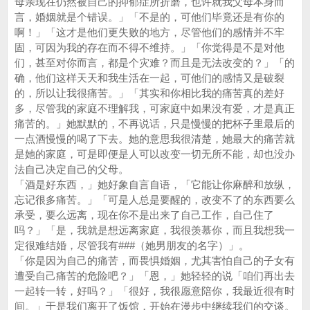
母亲现在仍然被自己的抑郁症所折磨，也许就我父母本身而
言，婚姻就是个错误。」「不是的，可他们毕竟还是有你的
啊！」「这才是他们更失败的地方，尽管他们的感情并不牢
固，可因为我的存在而不得不维持。」「你觉得是不是对他
们，甚至对你而言，都是个灾难？而且是无法改变的？」「的
确，他们这样天天和我生活在一起，可他们的感情又是破裂
的，所以让我很痛苦。」「其实和你相比我的痛苦真的差好
多，尽管我的家庭不理解我，可家庭中如果没有爱，才是真正
痛苦的。」她默默的，不再说话，只是慢慢的把杯子里最后的
一点酒慢慢的喝了下去。她的意思我很清楚，她最大的痛苦就
是她的家庭，可是即便是人可以改变一切无所不能，却也没办
法自己决定自己的父母。
「酒是好东西，」她好象自言自语，「它能让你麻醉和放纵，
忘记很多痛苦。」「可是人总是要醒的，改变不了的东西要么
承受，要么远离，现在你不是出来了自己工作，自己住了
吗？」「是，我就是想远离家庭，我很羡慕你，而且我想我一
定很难结婚，尽管我有###（她男朋友的名字）」。
「你是因为自己的痛苦，而畏惧婚姻，尤其害怕自己的子女有
遭受自己痛苦的危险吧？」「恩，」她轻轻的说「咱们再出去
一起转一转，好吗？」「很好，我很愿意陪你，我最近很有时
间。」于是我们离开了饭馆，开始在漫步中继续我们的交谈。